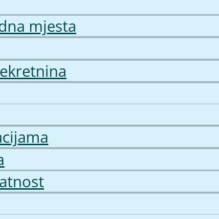
radna mjesta
nekretnina
acijama
a
vatnost