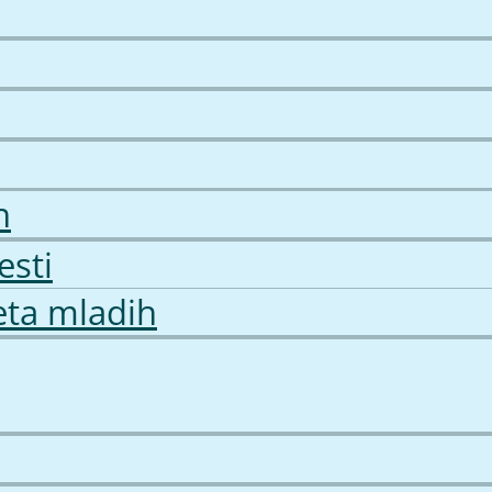
h
esti
eta mladih