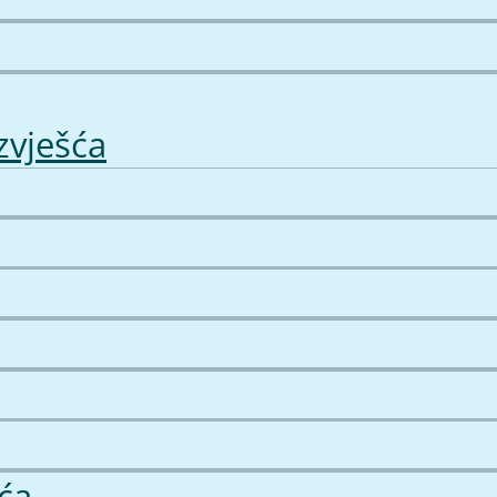
zvješća
ća