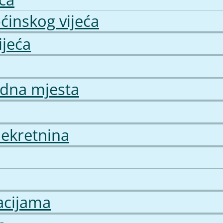
pćinskog vijeća
ijeća
radna mjesta
nekretnina
acijama