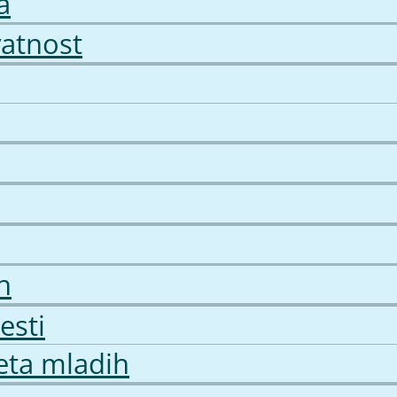
a
vatnost
h
esti
jeta mladih