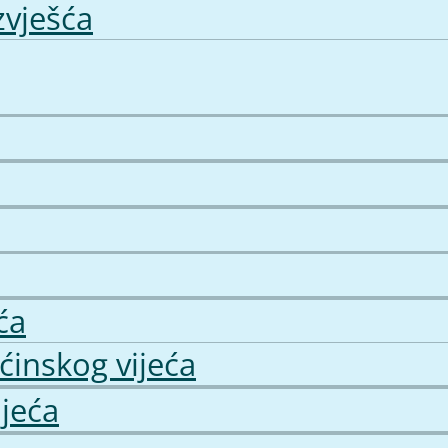
zvješća
ća
pćinskog vijeća
ijeća