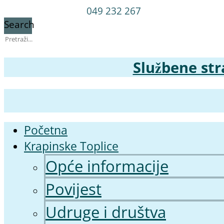
Skoči
049 232 267
do
Search
sadržaja
Službene str
Početna
Krapinske Toplice
Opće informacije
Povijest
Udruge i društva