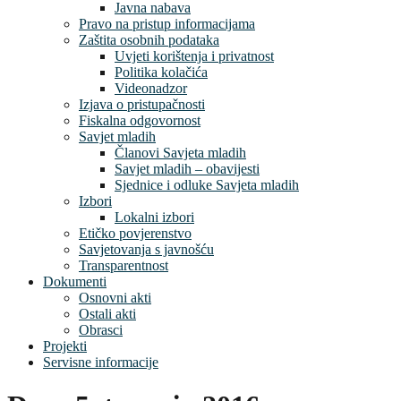
Javna nabava
Pravo na pristup informacijama
Zaštita osobnih podataka
Uvjeti korištenja i privatnost
Politika kolačića
Videonadzor
Izjava o pristupačnosti
Fiskalna odgovornost
Savjet mladih
Članovi Savjeta mladih
Savjet mladih – obavijesti
Sjednice i odluke Savjeta mladih
Izbori
Lokalni izbori
Etičko povjerenstvo
Savjetovanja s javnošću
Transparentnost
Dokumenti
Osnovni akti
Ostali akti
Obrasci
Projekti
Servisne informacije