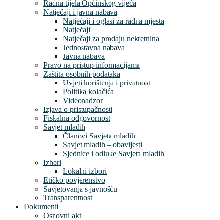
Radna tijela Općinskog vijeća
Natječaji i javna nabava
Natječaji i oglasi za radna mjesta
Natječaji
Natječaji za prodaju nekretnina
Jednostavna nabava
Javna nabava
Pravo na pristup informacijama
Zaštita osobnih podataka
Uvjeti korištenja i privatnost
Politika kolačića
Videonadzor
Izjava o pristupačnosti
Fiskalna odgovornost
Savjet mladih
Članovi Savjeta mladih
Savjet mladih – obavijesti
Sjednice i odluke Savjeta mladih
Izbori
Lokalni izbori
Etičko povjerenstvo
Savjetovanja s javnošću
Transparentnost
Dokumenti
Osnovni akti