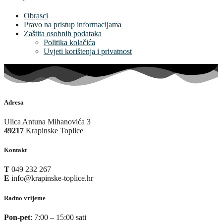
Obrasci
Pravo na pristup informacijama
Zaštita osobnih podataka
Politika kolačića
Uvjeti korištenja i privatnost
Adresa
Ulica Antuna Mihanovića 3
49217
Krapinske Toplice
Kontakt
T
049 232 267
E
info@krapinske-toplice.hr
Radno vrijeme
Pon-pet
: 7:00 – 15:00 sati