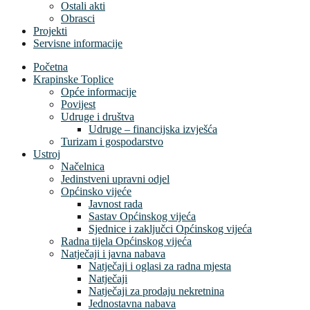
Ostali akti
Obrasci
Projekti
Servisne informacije
Početna
Krapinske Toplice
Opće informacije
Povijest
Udruge i društva
Udruge – financijska izvješća
Turizam i gospodarstvo
Ustroj
Načelnica
Jedinstveni upravni odjel
Općinsko vijeće
Javnost rada
Sastav Općinskog vijeća
Sjednice i zaključci Općinskog vijeća
Radna tijela Općinskog vijeća
Natječaji i javna nabava
Natječaji i oglasi za radna mjesta
Natječaji
Natječaji za prodaju nekretnina
Jednostavna nabava