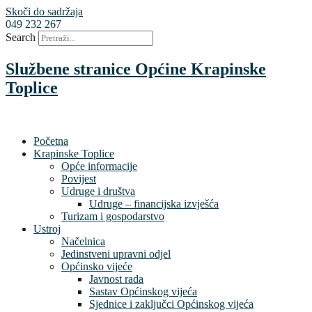
Skoči do sadržaja
049 232 267
Search
Službene stranice Općine Krapinske
Toplice
Početna
Krapinske Toplice
Opće informacije
Povijest
Udruge i društva
Udruge – financijska izvješća
Turizam i gospodarstvo
Ustroj
Načelnica
Jedinstveni upravni odjel
Općinsko vijeće
Javnost rada
Sastav Općinskog vijeća
Sjednice i zaključci Općinskog vijeća