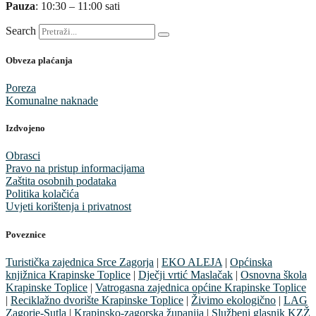
Pauza
: 10:30 – 11:00 sati
Search
Obveza plaćanja
Poreza
Komunalne naknade
Izdvojeno
Obrasci
Pravo na pristup informacijama
Zaštita osobnih podataka
Politika kolačića
Uvjeti korištenja i privatnost
Poveznice
Turistička zajednica Srce Zagorja
|
EKO ALEJA
|
Općinska
knjižnica Krapinske Toplice
|
Dječji vrtić Maslačak
|
Osnovna škola
Krapinske Toplice
|
Vatrogasna zajednica općine Krapinske Toplice
|
Reciklažno dvorište Krapinske Toplice
|
Živimo ekologično
|
LAG
Zagorje-Sutla
|
Krapinsko-zagorska županija
|
Službeni glasnik KZŽ