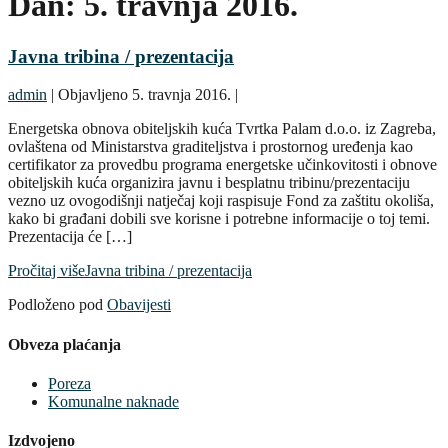
Dan:
5. travnja 2016.
Javna tribina / prezentacija
admin
|
Objavljeno
5. travnja 2016.
|
Energetska obnova obiteljskih kuća Tvrtka Palam d.o.o. iz Zagreba,
ovlaštena od Ministarstva graditeljstva i prostornog uređenja kao
certifikator za provedbu programa energetske učinkovitosti i obnove
obiteljskih kuća organizira javnu i besplatnu tribinu/prezentaciju
vezno uz ovogodišnji natječaj koji raspisuje Fond za zaštitu okoliša,
kako bi građani dobili sve korisne i potrebne informacije o toj temi.
Prezentacija će […]
Pročitaj više
Javna tribina / prezentacija
Podloženo pod
Obavijesti
Obveza plaćanja
Poreza
Komunalne naknade
Izdvojeno