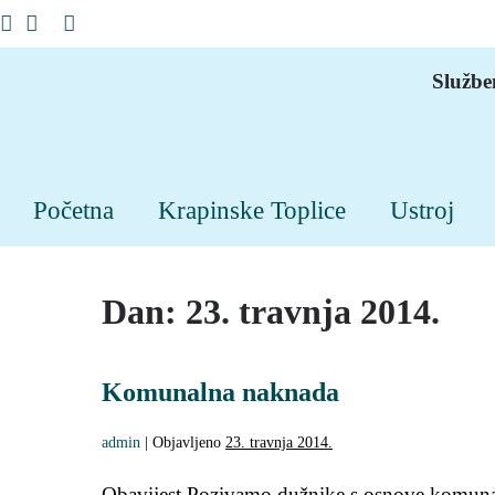
Službe
Početna
Krapinske Toplice
Ustroj
Dan:
23. travnja 2014.
Komunalna naknada
admin
|
Objavljeno
23. travnja 2014.
Obavijest Pozivamo dužnike s osnove komuna