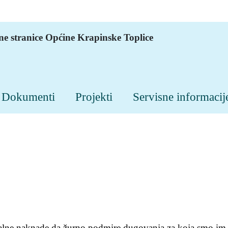
ne stranice Općine Krapinske Toplice
Dokumenti
Projekti
Servisne informacij
lne naknade da žurno podmire dugovanja za koja smo im