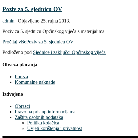
Poziv za 5. sjednicu OV
admin
|
Objavljeno
25. rujna 2013.
|
Poziv za 5. sjednicu Općinskog vijeća s materijalima
Pročitaj više
Poziv za 5. sjednicu OV
Podloženo pod
Sjednice i zaključci Općinskog vijeća
Obveza plaćanja
Poreza
Komunalne naknade
Izdvojeno
Obrasci
Pravo na pristup informacijama
Zaštita osobnih podataka
Politika kolačića
Uvjeti korištenja i privatnost