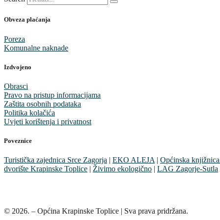
Obveza plaćanja
Poreza
Komunalne naknade
Izdvojeno
Obrasci
Pravo na pristup informacijama
Zaštita osobnih podataka
Politika kolačića
Uvjeti korištenja i privatnost
Poveznice
Turistička zajednica Srce Zagorja
|
EKO ALEJA
|
Općinska knjižnica
dvorište Krapinske Toplice
|
Živimo ekologično
|
LAG Zagorje-Sutla
© 2026. – Općina Krapinske Toplice | Sva prava pridržana.