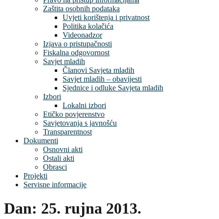
Zaštita osobnih podataka
Uvjeti korištenja i privatnost
Politika kolačića
Videonadzor
Izjava o pristupačnosti
Fiskalna odgovornost
Savjet mladih
Članovi Savjeta mladih
Savjet mladih – obavijesti
Sjednice i odluke Savjeta mladih
Izbori
Lokalni izbori
Etičko povjerenstvo
Savjetovanja s javnošću
Transparentnost
Dokumenti
Osnovni akti
Ostali akti
Obrasci
Projekti
Servisne informacije
Dan:
25. rujna 2013.