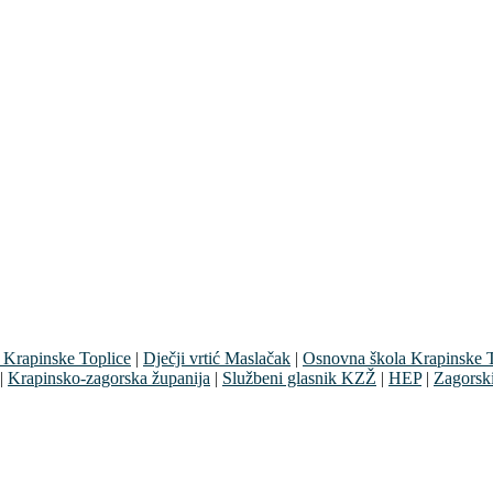
 Krapinske Toplice
|
Dječji vrtić Maslačak
|
Osnovna škola Krapinske T
|
Krapinsko-zagorska županija
|
Službeni glasnik KZŽ
|
HEP
|
Zagorsk