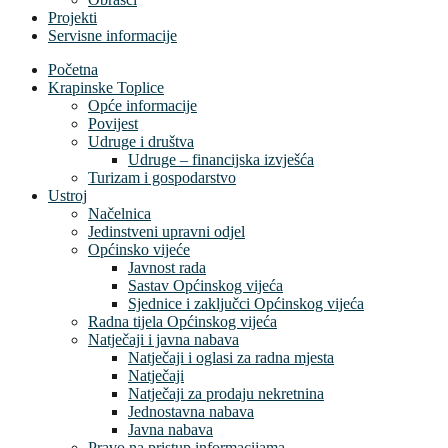
Projekti
Servisne informacije
Početna
Krapinske Toplice
Opće informacije
Povijest
Udruge i društva
Udruge – financijska izvješća
Turizam i gospodarstvo
Ustroj
Načelnica
Jedinstveni upravni odjel
Općinsko vijeće
Javnost rada
Sastav Općinskog vijeća
Sjednice i zaključci Općinskog vijeća
Radna tijela Općinskog vijeća
Natječaji i javna nabava
Natječaji i oglasi za radna mjesta
Natječaji
Natječaji za prodaju nekretnina
Jednostavna nabava
Javna nabava
Pravo na pristup informacijama