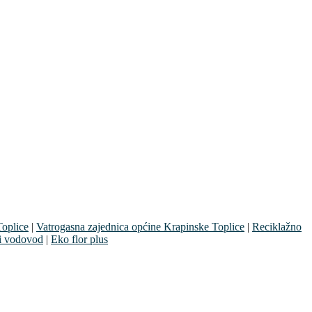
oplice
|
Vatrogasna zajednica općine Krapinske Toplice
|
Reciklažno
i vodovod
|
Eko flor plus