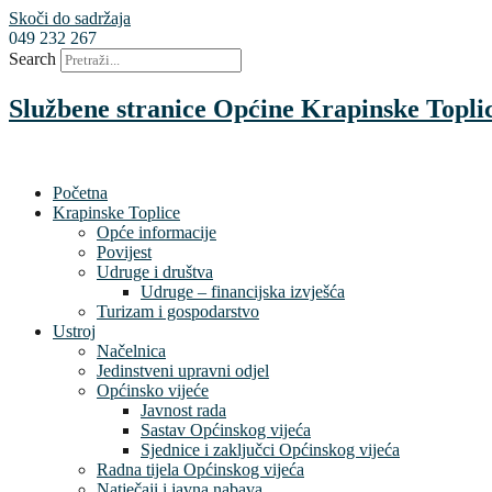
Skoči do sadržaja
049 232 267
Search
Službene stranice Općine Krapinske Topli
Početna
Krapinske Toplice
Opće informacije
Povijest
Udruge i društva
Udruge – financijska izvješća
Turizam i gospodarstvo
Ustroj
Načelnica
Jedinstveni upravni odjel
Općinsko vijeće
Javnost rada
Sastav Općinskog vijeća
Sjednice i zaključci Općinskog vijeća
Radna tijela Općinskog vijeća
Natječaji i javna nabava