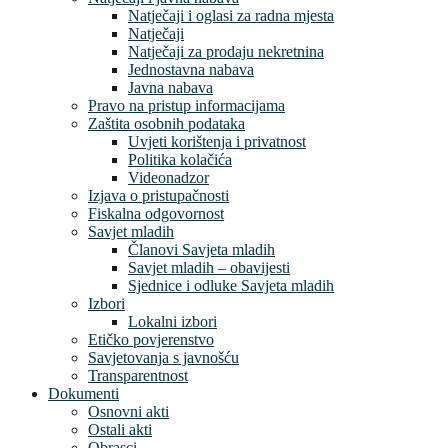
Natječaji i oglasi za radna mjesta
Natječaji
Natječaji za prodaju nekretnina
Jednostavna nabava
Javna nabava
Pravo na pristup informacijama
Zaštita osobnih podataka
Uvjeti korištenja i privatnost
Politika kolačića
Videonadzor
Izjava o pristupačnosti
Fiskalna odgovornost
Savjet mladih
Članovi Savjeta mladih
Savjet mladih – obavijesti
Sjednice i odluke Savjeta mladih
Izbori
Lokalni izbori
Etičko povjerenstvo
Savjetovanja s javnošću
Transparentnost
Dokumenti
Osnovni akti
Ostali akti
Obrasci