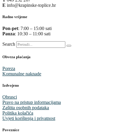
E
info@krapinske-toplice.hr
Radno vrijeme
Pon-pet
: 7:00 – 15:00 sati
Pauza
: 10:30 – 11:00 sati
Search
Obveza plaćanja
Poreza
Komunalne naknade
Izdvojeno
Obrasci
Pravo na pristup informacijama
Zaštita osobnih podataka
Politika kolačića
Uvjeti korištenja i privatnost
Poveznice