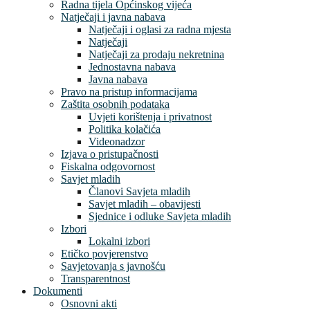
Radna tijela Općinskog vijeća
Natječaji i javna nabava
Natječaji i oglasi za radna mjesta
Natječaji
Natječaji za prodaju nekretnina
Jednostavna nabava
Javna nabava
Pravo na pristup informacijama
Zaštita osobnih podataka
Uvjeti korištenja i privatnost
Politika kolačića
Videonadzor
Izjava o pristupačnosti
Fiskalna odgovornost
Savjet mladih
Članovi Savjeta mladih
Savjet mladih – obavijesti
Sjednice i odluke Savjeta mladih
Izbori
Lokalni izbori
Etičko povjerenstvo
Savjetovanja s javnošću
Transparentnost
Dokumenti
Osnovni akti