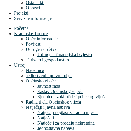
Ostali akti
Obrasci
Projekti
Servisne informacije
Početna
Krapinske Toplice
Opće informacije
Povijest
Udruge i društva
Udruge – financijska izvješća
Turizam i gospodarstvo
Ustroj
Načelnica
Jedinstveni upravni odjel
Općinsko vijeće
Javnost rada
Sastav Općinskog vijeća
Sjednice i zaključci Općinskog vijeća
Radna tijela Općinskog vijeća
Natječaji i javna nabava
Natječaji i oglasi za radna mjesta
Natječaji
Natječaji za prodaju nekretnina
Jednostavna nabava