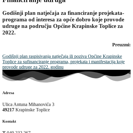
Godišnji plan natječaja za financiranje projekata-
programa od interesa za opće dobro koje provode
udruge na području Općine Krapinske Toplice za
2022.
Preuzmi:
Godišnji plan raspisivanja natječaja ili poziva Općine Krapinske
Toplice za sufinanciranje programa, projekata i manifestacija koje
provode udruge za 2022. godinu
Adresa
Ulica Antuna Mihanovića 3
49217
Krapinske Toplice
Kontakt
T
049 232 267