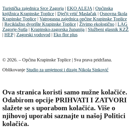
Turistička zajednica Srce Zagorja
|
EKO ALEJA
|
Općinska
knjižnica Krapinske Toplice
|
Dječji vrtić Maslačak
|
Osnovna škola
Krapinske Toplice
|
Vatrogasna zajednica općine Krapinske Toplice
|
Reciklažno dvorište Krapinske Toplice
|
Živimo ekologično
|
LAG
Zagorje-Sutla
|
Krapinsko-zagorska županija
|
Službeni glasnik KZŽ
|
HEP
|
Zagorski vodovod
|
Eko flor plus
© 2026. – Općina Krapinske Toplice | Sva prava pridržana.
Oblikovanje
Studio za umjetnost i dizajn Nikola Sinković
Ova stranica koristi samo nužne kolačiće.
Odabirom opcije PRIHVATI I ZATVORI
slažete se s uporabom kolačića. Više o
njihovoj uporabi saznajte u našoj Politici
kolačića.