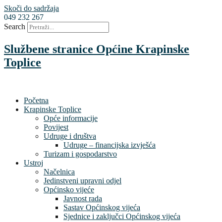
Skoči do sadržaja
049 232 267
Search
Službene stranice Općine Krapinske
Toplice
Početna
Krapinske Toplice
Opće informacije
Povijest
Udruge i društva
Udruge – financijska izvješća
Turizam i gospodarstvo
Ustroj
Načelnica
Jedinstveni upravni odjel
Općinsko vijeće
Javnost rada
Sastav Općinskog vijeća
Sjednice i zaključci Općinskog vijeća