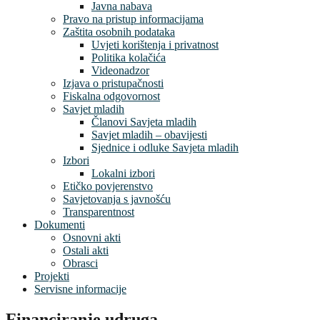
Javna nabava
Pravo na pristup informacijama
Zaštita osobnih podataka
Uvjeti korištenja i privatnost
Politika kolačića
Videonadzor
Izjava o pristupačnosti
Fiskalna odgovornost
Savjet mladih
Članovi Savjeta mladih
Savjet mladih – obavijesti
Sjednice i odluke Savjeta mladih
Izbori
Lokalni izbori
Etičko povjerenstvo
Savjetovanja s javnošću
Transparentnost
Dokumenti
Osnovni akti
Ostali akti
Obrasci
Projekti
Servisne informacije
Financiranje udruga