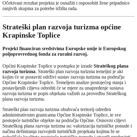
Očekivani rezultat projekta je osnažiti i osposobiti žene pripadnice
ranjivih skupina za potrebe tržišta rada.
Strateški plan razvoja turizma općine
Krapinske Toplice
Projekt financiran sredstvima Europske unije iz Europskog
poljoprovrednog fonda za ruralni razvoj.
Općini Krapinske Toplice u postupku je izrade
Strateškog plana
razvoja turizma
. Strateški plan razvoja turizma temeljni je akt
kojim će se postaviti održivi sustav razvoja turizma na području
Općine Krapinske Toplice. Temeljem analize postojećeg stanja i
postavljenih ciljeva odrediti će se mjere za unapređenje sustava
razvoja turizma te popis objekata važnih za provedbu Strateškog
plana razvoja turizma.
Strateški plan razvoja turizma obuhvaća teritorij određen
administrativnim granicama Općine Krapinske Toplice, te sve
postojeće turističke objekte na području Općine. Osnovni ciljevi
Strateškog plana razvoja turizma su: valorizacija turističke ponude i
načina definiranja razvojnih turističkih projekata kojima bi se
poboljšala kvaliteta postojeće turističke ponude i stvorili preduvjeti