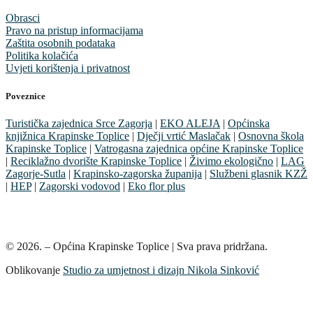
Obrasci
Pravo na pristup informacijama
Zaštita osobnih podataka
Politika kolačića
Uvjeti korištenja i privatnost
Poveznice
Turistička zajednica Srce Zagorja
|
EKO ALEJA
|
Općinska
knjižnica Krapinske Toplice
|
Dječji vrtić Maslačak
|
Osnovna škola
Krapinske Toplice
|
Vatrogasna zajednica općine Krapinske Toplice
|
Reciklažno dvorište Krapinske Toplice
|
Živimo ekologično
|
LAG
Zagorje-Sutla
|
Krapinsko-zagorska županija
|
Službeni glasnik KZŽ
|
HEP
|
Zagorski vodovod
|
Eko flor plus
© 2026. – Općina Krapinske Toplice | Sva prava pridržana.
Oblikovanje
Studio za umjetnost i dizajn Nikola Sinković