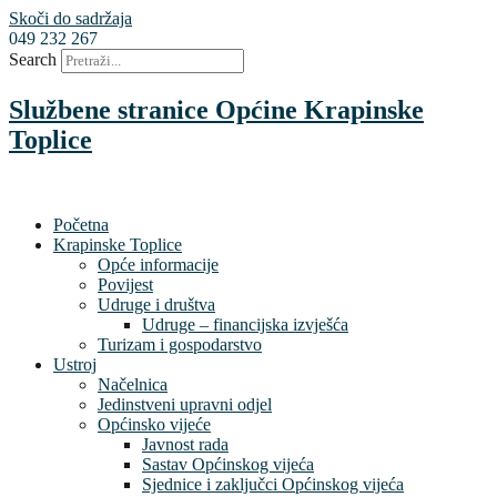
Skoči do sadržaja
049 232 267
Search
Službene stranice Općine Krapinske
Toplice
Početna
Krapinske Toplice
Opće informacije
Povijest
Udruge i društva
Udruge – financijska izvješća
Turizam i gospodarstvo
Ustroj
Načelnica
Jedinstveni upravni odjel
Općinsko vijeće
Javnost rada
Sastav Općinskog vijeća
Sjednice i zaključci Općinskog vijeća