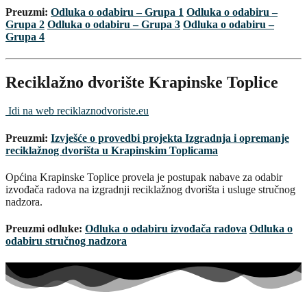
Preuzmi:
Odluka o odabiru – Grupa 1
Odluka o odabiru –
Grupa 2
Odluka o odabiru – Grupa 3
Odluka o odabiru –
Grupa 4
Reciklažno dvorište Krapinske Toplice
Idi na web reciklaznodvoriste.eu
Preuzmi:
Izvješće o provedbi projekta Izgradnja i opremanje
reciklažnog dvorišta u Krapinskim Toplicama
Općina Krapinske Toplice provela je postupak nabave za odabir
izvođača radova na izgradnji reciklažnog dvorišta i usluge stručnog
nadzora.
Preuzmi odluke:
Odluka o odabiru izvođača radova
Odluka o
odabiru stručnog nadzora