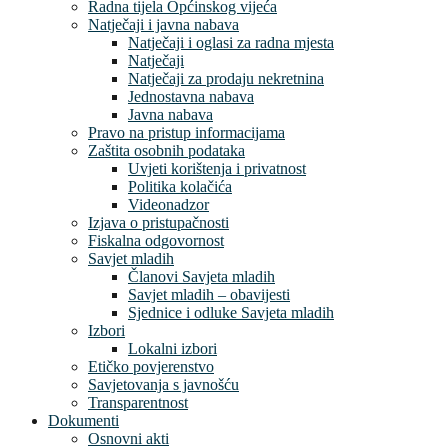
Radna tijela Općinskog vijeća
Natječaji i javna nabava
Natječaji i oglasi za radna mjesta
Natječaji
Natječaji za prodaju nekretnina
Jednostavna nabava
Javna nabava
Pravo na pristup informacijama
Zaštita osobnih podataka
Uvjeti korištenja i privatnost
Politika kolačića
Videonadzor
Izjava o pristupačnosti
Fiskalna odgovornost
Savjet mladih
Članovi Savjeta mladih
Savjet mladih – obavijesti
Sjednice i odluke Savjeta mladih
Izbori
Lokalni izbori
Etičko povjerenstvo
Savjetovanja s javnošću
Transparentnost
Dokumenti
Osnovni akti