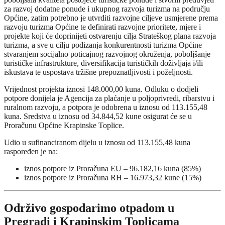
za razvoj dodatne ponude i ukupnog razvoja turizma na području
Općine, zatim potrebno je utvrditi razvojne ciljeve usmjerene prema
razvoju turizma Općine te definirati razvojne prioritete, mjere i
projekte koji će doprinijeti ostvarenju cilja Strateškog plana razvoja
turizma, a sve u cilju podizanja konkurentnosti turizma Općine
stvaranjem socijalno poticajnog razvojnog okruženja, poboljšanje
turističke infrastrukture, diversifikacija turističkih doživljaja i/ili
iskustava te uspostava tržišne prepoznatljivosti i poželjnosti.
Vrijednost projekta iznosi 148.000,00 kuna. Odluku o dodjeli
potpore donijela je Agencija za plaćanje u poljoprivredi, ribarstvu i
ruralnom razvoju, a potpora je odobrena u iznosu od 113.155,48
kuna. Sredstva u iznosu od 34.844,52 kune osigurat će se u
Proračunu Općine Krapinske Toplice.
Udio u sufinanciranom dijelu u iznosu od 113.155,48 kuna
raspoređen je na:
iznos potpore iz Proračuna EU – 96.182,16 kuna (85%)
iznos potpore iz Proračuna RH – 16.973,32 kune (15%)
Održivo gospodarimo otpadom u
Pregradi i Krapinskim Toplicama