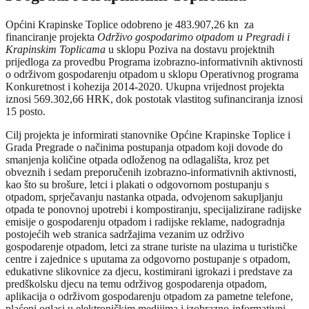
Općini Krapinske Toplice odobreno je 483.907,26 kn za
financiranje projekta
Održivo gospodarimo otpadom u Pregradi i
Krapinskim Toplicama
u sklopu Poziva na dostavu projektnih
prijedloga za provedbu Programa izobrazno-informativnih aktivnosti
o održivom gospodarenju otpadom u sklopu Operativnog programa
Konkuretnost i kohezija 2014-2020. Ukupna vrijednost projekta
iznosi 569.302,66 HRK, dok postotak vlastitog sufinanciranja iznosi
15 posto.
Cilj projekta je informirati stanovnike Općine Krapinske Toplice i
Grada Pregrade o načinima postupanja otpadom koji dovode do
smanjenja količine otpada odloženog na odlagališta, kroz pet
obveznih i sedam preporučenih izobrazno-informativnih aktivnosti,
kao što su brošure, letci i plakati o odgovornom postupanju s
otpadom, sprječavanju nastanka otpada, odvojenom sakupljanju
otpada te ponovnoj upotrebi i kompostiranju, specijalizirane radijske
emisije o gospodarenju otpadom i radijske reklame, nadogradnja
postojećih web stranica sadržajima vezanim uz održivo
gospodarenje otpadom, letci za strane turiste na ulazima u turističke
centre i zajednice s uputama za odgovorno postupanje s otpadom,
edukativne slikovnice za djecu, kostimirani igrokazi i predstave za
predškolsku djecu na temu održivog gospodarenja otpadom,
aplikacija o održivom gospodarenju otpadom za pametne telefone,
plaćeni oglasi u elektroničkim medijima i izobrazno-informativni