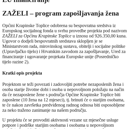
ZAŽELI – program zapošljavanja žena
Općini Krapinske Toplice odobrena su bespovratna sredstva iz
Europskog socijalnog fonda u svrhu provedbe projekta pod nazivom
ZAŽELI za Općinu Krapinske Toplice
u iznosu od 926.350,00 kuna.
Ugovor o dodjeli bespovratnih sredstava sklopljen je se
Ministarstvom rada, mirovinskog sustava, obitelji i socijalne politike
(Upravljačko tijelo) i Hrvatskim zavodom za zapošljavanje, Ured za
financiranje i ugovaranje projekata Europske unije (Posredničko
tijelo razine 2).
Kratki opis projekta
Projektom se teži povezati i zadovoljiti potrebe nezaposlenih žena i
osoba starije životne dobi i osoba u nepovoljnom položaju na način
da će nezaposlene žene s područja Općine Krapinske Toplice biti
zaposlene (10 žena na 12 mjeseci), tj. brinuti će o starijim osobama,
te će nakon završetka predviđenog radnog odnosa biti osposobljene
za neko traženo zanimanje na našem području.
U projektu će se provoditi aktivnosti vezane uz mjesečne usluge
potpore i podrške starijim osobama i osobama u nepovoljnom