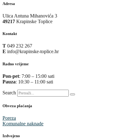
Adresa
Ulica Antuna Mihanovića 3
49217
Krapinske Toplice
Kontakt
T
049 232 267
E
info@krapinske-toplice.hr
Radno vrijeme
Pon-pet
: 7:00 – 15:00 sati
Pauza
: 10:30 – 11:00 sati
Search
Obveza plaćanja
Poreza
Komunalne naknade
Izdvojeno