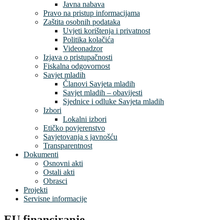
Javna nabava
Pravo na pristup informacijama
Zaštita osobnih podataka
Uvjeti korištenja i privatnost
Politika kolačića
Videonadzor
Izjava o pristupačnosti
Fiskalna odgovornost
Savjet mladih
Članovi Savjeta mladih
Savjet mladih – obavijesti
Sjednice i odluke Savjeta mladih
Izbori
Lokalni izbori
Etičko povjerenstvo
Savjetovanja s javnošću
Transparentnost
Dokumenti
Osnovni akti
Ostali akti
Obrasci
Projekti
Servisne informacije
EU financiranje