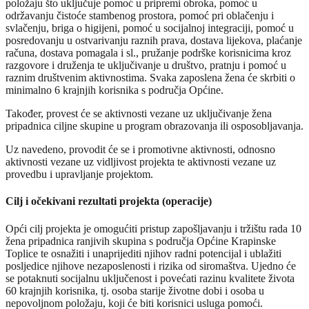
položaju što uključuje pomoć u pripremi obroka, pomoć u
održavanju čistoće stambenog prostora, pomoć pri oblačenju i
svlačenju, briga o higijeni, pomoć u socijalnoj integraciji, pomoć u
posredovanju u ostvarivanju raznih prava, dostava lijekova, plaćanje
računa, dostava pomagala i sl., pružanje podrške korisnicima kroz
razgovore i druženja te uključivanje u društvo, pratnju i pomoć u
raznim društvenim aktivnostima. Svaka zaposlena žena će skrbiti o
minimalno 6 krajnjih korisnika s područja Općine.
Također, provest će se aktivnosti vezane uz uključivanje žena
pripadnica ciljne skupine u program obrazovanja ili osposobljavanja.
Uz navedeno, provodit će se i promotivne aktivnosti, odnosno
aktivnosti vezane uz vidljivost projekta te aktivnosti vezane uz
provedbu i upravljanje projektom.
Cilj i očekivani rezultati projekta (operacije)
Opći cilj projekta je omogućiti pristup zapošljavanju i tržištu rada 10
žena pripadnica ranjivih skupina s područja Općine Krapinske
Toplice te osnažiti i unaprijediti njihov radni potencijal i ublažiti
posljedice njihove nezaposlenosti i rizika od siromaštva. Ujedno će
se potaknuti socijalnu uključenost i povećati razinu kvalitete života
60 krajnjih korisnika, tj. osoba starije životne dobi i osoba u
nepovoljnom položaju, koji će biti korisnici usluga pomoći.