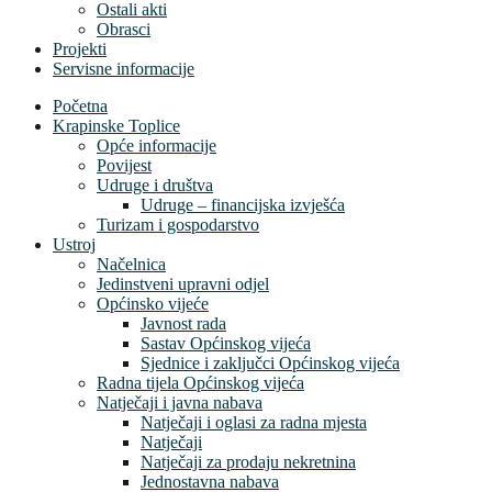
Ostali akti
Obrasci
Projekti
Servisne informacije
Početna
Krapinske Toplice
Opće informacije
Povijest
Udruge i društva
Udruge – financijska izvješća
Turizam i gospodarstvo
Ustroj
Načelnica
Jedinstveni upravni odjel
Općinsko vijeće
Javnost rada
Sastav Općinskog vijeća
Sjednice i zaključci Općinskog vijeća
Radna tijela Općinskog vijeća
Natječaji i javna nabava
Natječaji i oglasi za radna mjesta
Natječaji
Natječaji za prodaju nekretnina
Jednostavna nabava