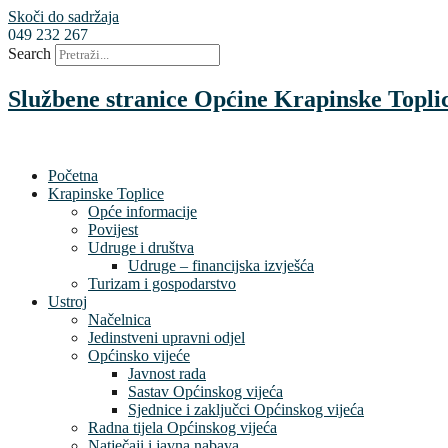
Skoči do sadržaja
049 232 267
Search
Službene stranice Općine Krapinske Topli
Početna
Krapinske Toplice
Opće informacije
Povijest
Udruge i društva
Udruge – financijska izvješća
Turizam i gospodarstvo
Ustroj
Načelnica
Jedinstveni upravni odjel
Općinsko vijeće
Javnost rada
Sastav Općinskog vijeća
Sjednice i zaključci Općinskog vijeća
Radna tijela Općinskog vijeća
Natječaji i javna nabava