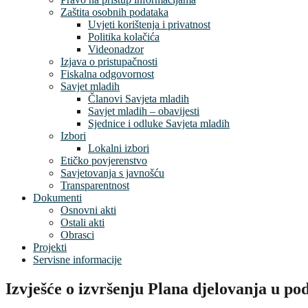
Zaštita osobnih podataka
Uvjeti korištenja i privatnost
Politika kolačića
Videonadzor
Izjava o pristupačnosti
Fiskalna odgovornost
Savjet mladih
Članovi Savjeta mladih
Savjet mladih – obavijesti
Sjednice i odluke Savjeta mladih
Izbori
Lokalni izbori
Etičko povjerenstvo
Savjetovanja s javnošću
Transparentnost
Dokumenti
Osnovni akti
Ostali akti
Obrasci
Projekti
Servisne informacije
Izvješće o izvršenju Plana djelovanja u 