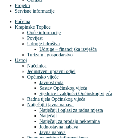
Projekti
Servisne informacije
Početna
Krapinske Toplice
Opće informacije
Povijest
Udruge i društva
Udruge – financijska izvješća
Turizam i gospodarstvo
Ustroj
Načelnica
Jedinstveni upravni odjel
Općinsko vijeće
Javnost rada
Sastav Općinskog vijeća
Sjednice i zaključci Općinskog vijeća
Radna tijela Općinskog vijeća
Natječaji i javna nabava
Natječaji i oglasi za radna mjesta
Natječaji
Natječaji za prodaju nekretnina
Jednostavna nabava
Javna nabava
Pravo na pristup informacijama