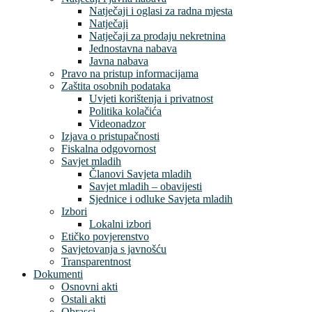
Natječaji i oglasi za radna mjesta
Natječaji
Natječaji za prodaju nekretnina
Jednostavna nabava
Javna nabava
Pravo na pristup informacijama
Zaštita osobnih podataka
Uvjeti korištenja i privatnost
Politika kolačića
Videonadzor
Izjava o pristupačnosti
Fiskalna odgovornost
Savjet mladih
Članovi Savjeta mladih
Savjet mladih – obavijesti
Sjednice i odluke Savjeta mladih
Izbori
Lokalni izbori
Etičko povjerenstvo
Savjetovanja s javnošću
Transparentnost
Dokumenti
Osnovni akti
Ostali akti
Obrasci