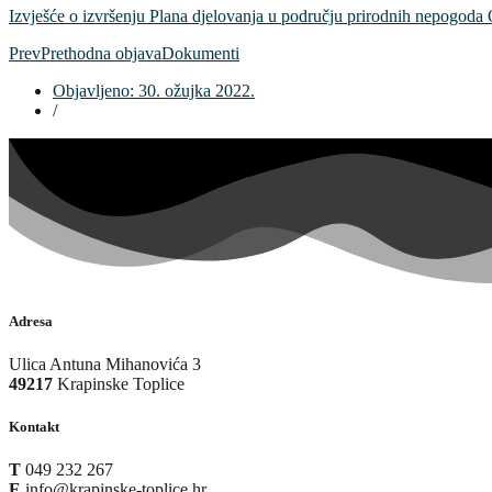
Izvješće o izvršenju Plana djelovanja u području prirodnih nepogod
Prev
Prethodna objava
Dokumenti
Objavljeno:
30. ožujka 2022.
/
Adresa
Ulica Antuna Mihanovića 3
49217
Krapinske Toplice
Kontakt
T
049 232 267
E
info@krapinske-toplice.hr